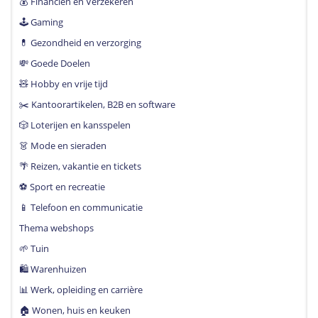
💰 Financiën en Verzekeren
🕹 Gaming
💊 Gezondheid en verzorging
💸 Goede Doelen
🧸 Hobby en vrije tijd
✂️ Kantoorartikelen, B2B en software
🎲 Loterijen en kansspelen
👗 Mode en sieraden
🌴 Reizen, vakantie en tickets
⚽️ Sport en recreatie
📱 Telefoon en communicatie
Thema webshops
🌱 Tuin
🛍 Warenhuizen
📊 Werk, opleiding en carrière
🏠 Wonen, huis en keuken