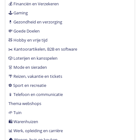
💰 Financiën en Verzekeren
🕹 Gaming
💊 Gezondheid en verzorging
💸 Goede Doelen
🧸 Hobby en vrije tijd
✂️ Kantoorartikelen, B2B en software
🎲 Loterijen en kansspelen
👗 Mode en sieraden
🌴 Reizen, vakantie en tickets
⚽️ Sport en recreatie
📱 Telefoon en communicatie
Thema webshops
🌱 Tuin
🛍 Warenhuizen
📊 Werk, opleiding en carrière
🏠 Wonen, huis en keuken