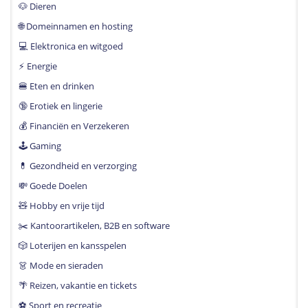
🐶 Dieren
🌐 Domeinnamen en hosting
💻 Elektronica en witgoed
⚡️ Energie
🍔 Eten en drinken
🔞 Erotiek en lingerie
💰 Financiën en Verzekeren
🕹 Gaming
💊 Gezondheid en verzorging
💸 Goede Doelen
🧸 Hobby en vrije tijd
✂️ Kantoorartikelen, B2B en software
🎲 Loterijen en kansspelen
👗 Mode en sieraden
🌴 Reizen, vakantie en tickets
⚽️ Sport en recreatie