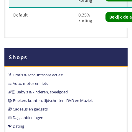
korting
Default
0.35%
Bekijk de 
korting
Shops
🏅 Gratis & Accountscore acties!
🚗 Auto, motor en fiets
👶🏻 Baby's & kinderen, speelgoed
📚 Boeken, kranten, tijdschriften, DVD en Muziek
🎁 Cadeaus en gadgets
📅 Dagaanbiedingen
💖 Dating