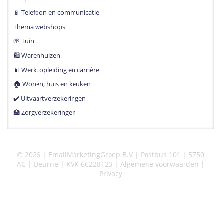
📱 Telefoon en communicatie
Thema webshops
🌱 Tuin
🛍 Warenhuizen
📊 Werk, opleiding en carrière
🏠 Wonen, huis en keuken
✔️ Uitvaartverzekeringen
🏥 Zorgverzekeringen
© 2026 | EmailMarketingGroep B.V | Postbus 101 | 5750
AC | Deurne | KVK 66228123 |
Algemene voorwaarden
|
Privacy