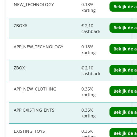
NEW_TECHNOLOGY
0.18%
Bekijk de 
korting
ZBOX6
€ 2,10
Bekijk de 
cashback
APP_NEW_TECHNOLOGY
0.18%
Bekijk de 
korting
ZBOX1
€ 2,10
Bekijk de 
cashback
APP_NEW_CLOTHING
0.35%
Bekijk de 
korting
APP_EXISTING_ENTS
0.35%
Bekijk de 
korting
EXISTING_TOYS
0.35%
Bekijk de 
korting