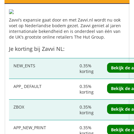
Zavvi’s expansie gaat door en met Zavvi.nl wordt nu ook
voet op Nederlandse bodem gezet. Zavvi geniet al jaren
internationale bekendheid en is onderdeel van één van
de UK’s grootste online retailers The Hut Group.
Je korting bij Zavvi NL:
NEW_ENTS
0.35%
Bekijk de 
korting
APP_ DEFAULT
0.35%
Bekijk de 
korting
ZBOX
0.35%
Bekijk de 
korting
APP_NEW_PRINT
0.35%
Bekijk de 
korting