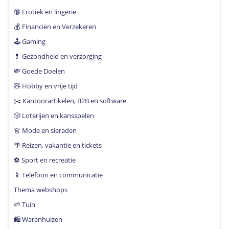
🔞 Erotiek en lingerie
💰 Financiën en Verzekeren
🕹 Gaming
💊 Gezondheid en verzorging
💸 Goede Doelen
🧸 Hobby en vrije tijd
✂️ Kantoorartikelen, B2B en software
🎲 Loterijen en kansspelen
👗 Mode en sieraden
🌴 Reizen, vakantie en tickets
⚽️ Sport en recreatie
📱 Telefoon en communicatie
Thema webshops
🌱 Tuin
🛍 Warenhuizen