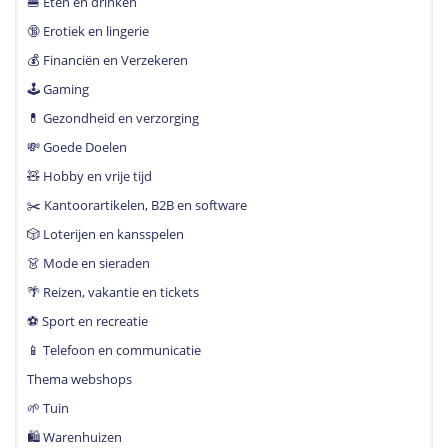
🍔 Eten en drinken
🔞 Erotiek en lingerie
💰 Financiën en Verzekeren
🕹 Gaming
💊 Gezondheid en verzorging
💸 Goede Doelen
🧸 Hobby en vrije tijd
✂️ Kantoorartikelen, B2B en software
🎲 Loterijen en kansspelen
👗 Mode en sieraden
🌴 Reizen, vakantie en tickets
⚽️ Sport en recreatie
📱 Telefoon en communicatie
Thema webshops
🌱 Tuin
🛍 Warenhuizen